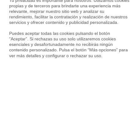
Tu privacidad es importante para nosotros. Utilizamos cookies 
propias y de terceros para brindarte una experiencia más 
relevante, mejorar nuestro sitio web y analizar su 
Top ciudades en toda la provincia de Barcelona
rendimiento, facilitar la contratación y realización de nuestros 
servicios y ofrecer contenido y publicidad personalizada.

Puedes aceptar todas las cookies pulsando el botón 
Venta Casas en Barcelona
“Aceptar”. Si rechazas su uso solo utilizaremos cookies 
esenciales y desafortunadamente no recibirás ningún 
Venta Casas en Sant Cugat Del Vallès
contenido personalizado. Pulsa el botón “Más opciones” para 
ver más detalles y configurar o rechazar su uso.
Venta Casas en Vilanova I La Geltrú
Venta Casas en Torrelles De Foix
Venta Casas en Font-Rubí
Venta Casas en Rubí
Venta Casas en Sant Pere De Ribes
Venta Casas en Santa Coloma De Gramenet
Venta Casas en Terrassa