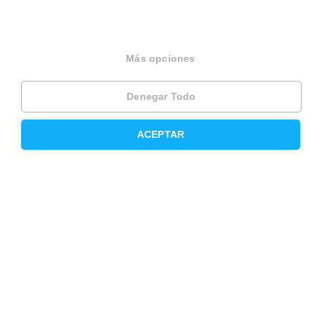
Inmobiliaria
Hipoteca fija
Más opciones
Hipoteca variable
Denegar Todo
Hipoteca mixta
ACEPTAR
Herencias
Divorcios
Administración de fincas
Modelos de contrato de alquiler
Seguros
Servicios en tu ciudad