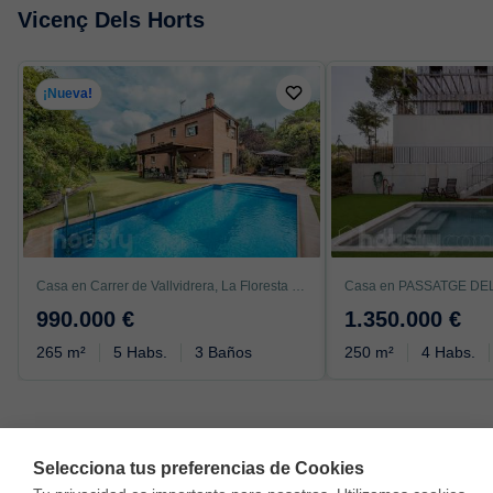
Vicenç Dels Horts
¡Nueva!
Casa en Carrer de Vallvidrera, La Floresta - Les Planes, Sant Cugat del Vallès
990.000 €
1.350.000 €
265 m²
5 Habs.
3 Baños
250 m²
4 Habs.
Selecciona tus preferencias de Cookies
Vivir en Sant Vicenç Dels Horts