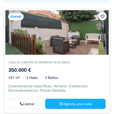
¡Nueva!
Casa en Calle Rio sil, Miraflores de la Sierra
350.000 €
167 m²
3 Habs.
3 Baños
Características específicas -Armario -Calefacción -
Electrodomésticos -Puerta blindada ...
Llamar
Agenda una visita