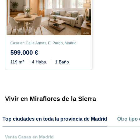
Casa en Calle Armas, El Pardo, Madrid
599.000 €
119 m²
4 Habs.
1 Baño
Vivir en Miraflores de la Sierra
Top ciudades en toda la provincia de Madrid
Otro tipo
Venta Casas en Madrid