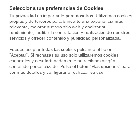
Selecciona tus preferencias de Cookies
Vendida con
Tu privacidad es importante para nosotros. Utilizamos cookies 
propias y de terceros para brindarte una experiencia más 
relevante, mejorar nuestro sitio web y analizar su 
rendimiento, facilitar la contratación y realización de nuestros 
servicios y ofrecer contenido y publicidad personalizada.

Puedes aceptar todas las cookies pulsando el botón 
“Aceptar”. Si rechazas su uso solo utilizaremos cookies 
esenciales y desafortunadamente no recibirás ningún 
contenido personalizado. Pulsa el botón “Más opciones” para 
Casa en Calle de Gomeznarro, Canillas, Madrid
ver más detalles y configurar o rechazar su uso.
282.000 €
82 m²
3 Habs.
2 Baños