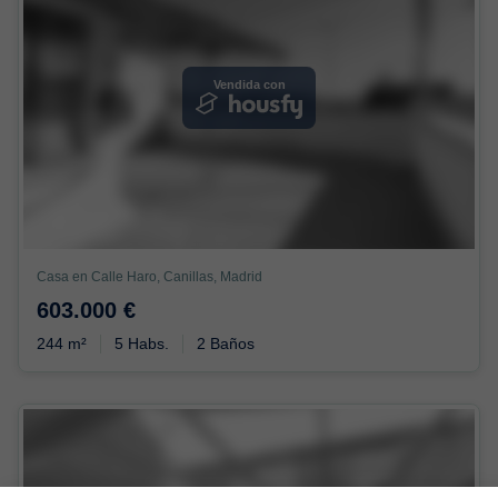
Vendida con
Casa en Calle Haro, Canillas, Madrid
603.000 €
244 m²
5 Habs.
2 Baños