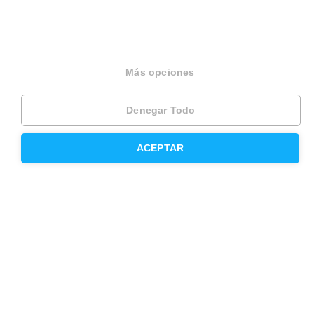
Vende tu piso en Madrid
Alquila tu vivienda en Barcelona
Alquila tu vivienda en Madrid
Más opciones
Compra un piso en Barcelona
Denegar Todo
Compra un piso en Madrid
Precio de la vivienda en Barcelona
ACEPTAR
Precio de la vivienda en Madrid
Valoración presencial de tu piso
Contacta con Housfy
Atención al cliente
Sugerencias y reclamaciones