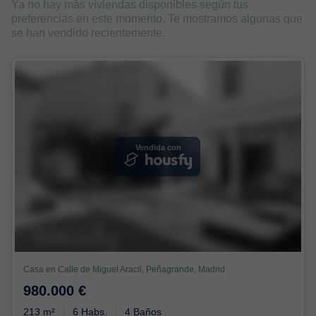
Ya no hay más viviendas disponibles según tus
preferencias en este momento. Te mostramos algunas que
se han vendido recientemente.
Vendida con
Casa en Calle de Miguel Aracil, Peñagrande, Madrid
980.000 €
213 m²
6 Habs.
4 Baños