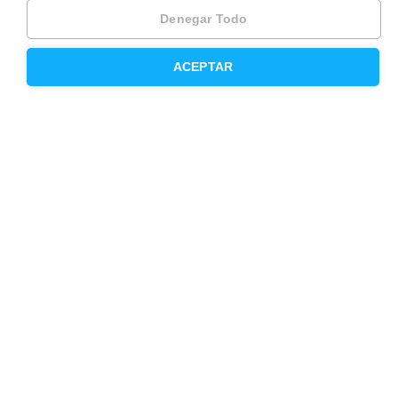
Denegar Todo
Inmobiliaria
ACEPTAR
Hipoteca fija
Hipoteca variable
Hipoteca mixta
Herencias
Divorcios
Administración de fincas
Modelos de contrato de alquiler
Seguros
Servicios en tu ciudad