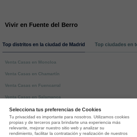
Vivir en Fuente del Berro
Top distritos en la ciudad de Madrid
Top ciudades en t
Venta Casas en Moncloa
Venta Casas en Chamartín
Venta Casas en Fuencarral
Venta Casas en Salamanca
Venta Casas en San Blas
Selecciona tus preferencias de Cookies
Tu privacidad es importante para nosotros. Utilizamos cookies 
propias y de terceros para brindarte una experiencia más 
relevante, mejorar nuestro sitio web y analizar su 
rendimiento, facilitar la contratación y realización de nuestros 