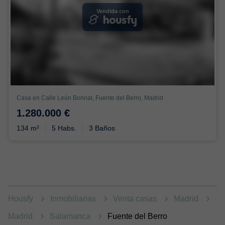
Vendida con
Casa en Calle León Bonnat, Fuente del Berro, Madrid
1.280.000 €
134 m²
5 Habs.
3 Baños
Housfy
Inmobiliarias
Venta casas
Madrid
Madrid
Salamanca
Fuente del Berro