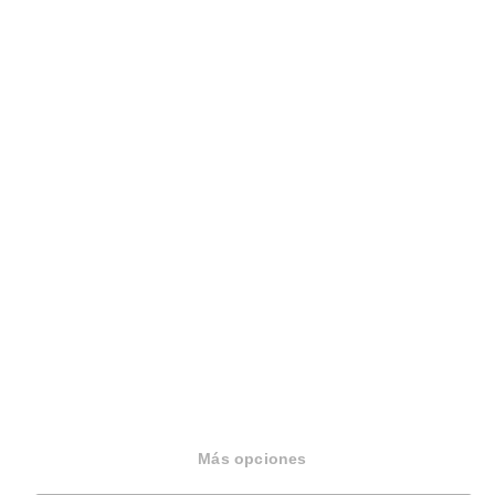
Sobre Housfy
Housfy Blog
Trabaja en Housfy
Trabaja como agente PRO
Press
Opiniones
Más opciones
Otros servicios