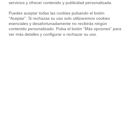
servicios y ofrecer contenido y publicidad personalizada.

Puedes aceptar todas las cookies pulsando el botón 
“Aceptar”. Si rechazas su uso solo utilizaremos cookies 
esenciales y desafortunadamente no recibirás ningún 
Vendida con
contenido personalizado. Pulsa el botón “Más opciones” para 
ver más detalles y configurar o rechazar su uso.
Casa en Calle Pedriza, El Caño- Maracaibo, Las Rozas de Madrid
520.000 €
222 m²
6 Habs.
4 Baños