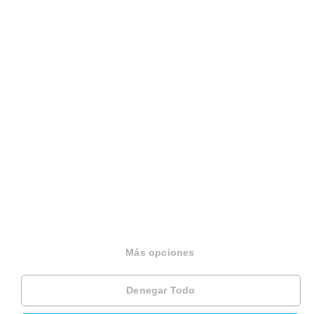
Inmobiliaria
Hipoteca fija
Hipoteca variable
Hipoteca mixta
Herencias
Divorcios
Administración de fincas
Modelos de contrato de alquiler
Seguros
Más opciones
Servicios en tu ciudad
Denegar Todo