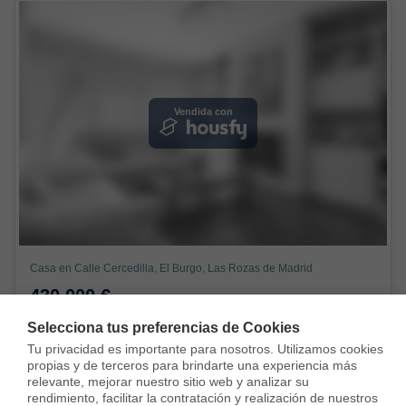
Vendida con
Casa en Calle Cercedilla, El Burgo, Las Rozas de Madrid
430.000 €
204 m²
5 Habs.
4 Baños
Selecciona tus preferencias de Cookies
Tu privacidad es importante para nosotros. Utilizamos cookies 
propias y de terceros para brindarte una experiencia más 
relevante, mejorar nuestro sitio web y analizar su 
rendimiento, facilitar la contratación y realización de nuestros 