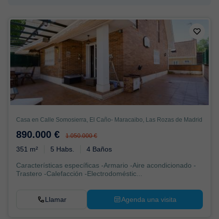
Casa en Calle Somosierra, El Caño- Maracaibo, Las Rozas de Madrid
890.000 €
1.050.000 €
351 m²
5 Habs.
4 Baños
Características específicas -Armario -Aire acondicionado -
Trastero -Calefacción -Electrodoméstic...
Llamar
Agenda una visita