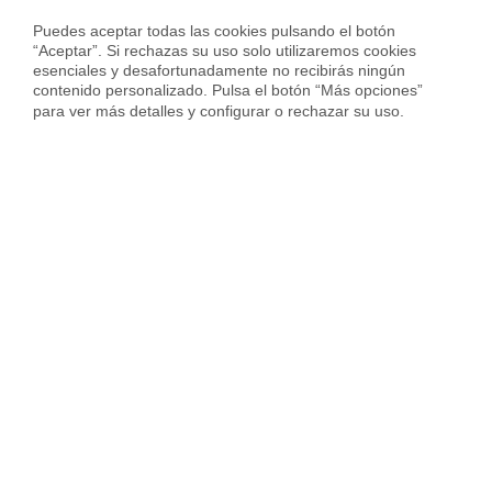
Casas en venta en Montgat
Puedes aceptar todas las cookies pulsando el botón 
Pisos en venta en Montgat
“Aceptar”. Si rechazas su uso solo utilizaremos cookies 
esenciales y desafortunadamente no recibirás ningún 
Viviendas en venta en Montgat
contenido personalizado. Pulsa el botón “Más opciones” 
para ver más detalles y configurar o rechazar su uso.
Casas en venta en Alella
Casas en venta en Argençola
Casas en venta en Barcelona
Casas en venta en Bellprat
Casas en venta en Canet De Mar
Casas en venta en Castellbisbal
Casas en venta en Castelldefels
Casas en venta en Castellví De La Marca
Casas en venta en Cervelló
Casas en venta en Cubelles
Casas en venta en El Pla Del Penedès