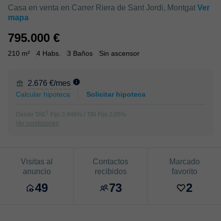
Casa en venta en Carrer Riera de Sant Jordi, Montgat
Ver
mapa
795.000 €
210 m²
4 Habs.
3 Baños
Sin ascensor
2.676 €/mes
Calcular hipoteca
Solicitar hipoteca
1
Desde TAE
Fijo 2,446% / TIN Fijo 2,05%
Ver condiciones
Visitas al
Contactos
Marcado
anuncio
recibidos
favorito
49
73
2