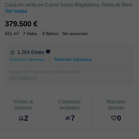
Casa en venta en Carrer Santa Magdalena, Roda de Berà
Ver mapa
379.500 €
551 m²
7 Habs.
3 Baños
Sin ascensor
1.284 €/mes
Calcular hipoteca
Solicitar hipoteca
1
Desde TAE
Fijo 2,446% / TIN Fijo 2,05%
Ver condiciones
Visitas al
Contactos
Marcado
anuncio
recibidos
favorito
2
7
0