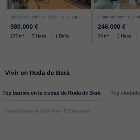
Dúplex en Carrer Del Rasot, La Collada - Sis Camins, Vilanova i la Geltrú
380.000 €
246.000 €
135 m²
5 Habs.
1 Baño
90 m²
2 Habs.
Vivir en Roda de Berà
Top barrios en la ciudad de Roda de Berà
Top ciudade
Venta Dúplex en Berà Mar - El Francaset