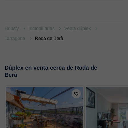
Housfy
Inmobiliarias
Venta dúplex
Tarragona
Roda de Berà
Dúplex en venta cerca de Roda de
Berà