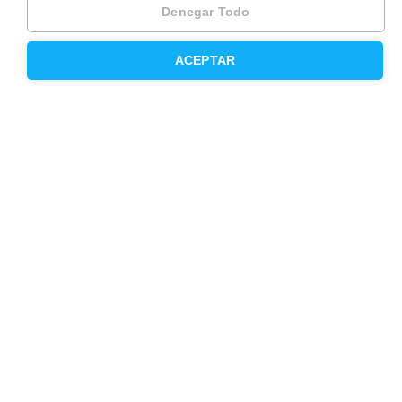
Denegar Todo
Otros servicios
ACEPTAR
Inmobiliaria
Hipoteca fija
Hipoteca variable
Hipoteca mixta
Herencias
Divorcios
Administración de fincas
Modelos de contrato de alquiler
Seguros