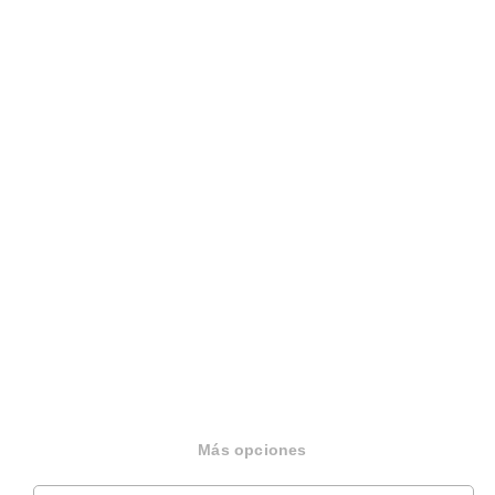
Sobre Housfy
Housfy Blog
Trabaja en Housfy
Trabaja como agente PRO
Press
Opiniones
Más opciones