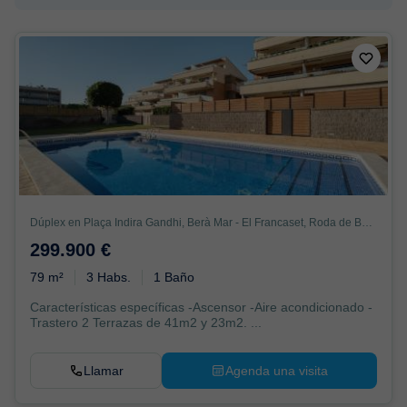
Dúplex en Plaça Indira Gandhi, Berà Mar - El Francaset, Roda de Berà
299.900 €
79 m²
3 Habs.
1 Baño
Características específicas -Ascensor -Aire acondicionado -
Trastero 2 Terrazas de 41m2 y 23m2. ...
Llamar
Agenda una visita