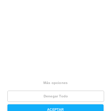
931 760 099
Español
Terminos y condiciones
Politica privacidad
Politica cookies
Gestionar cookies
Canal de denuncias
EINF 2024
Más opciones
© 2026 Housfy
Denegar Todo
Llamar
Agendar visita
ACEPTAR