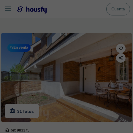
Cuenta
En venta
31 fotos
Ref: 983375