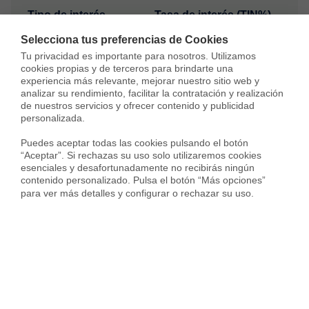
Tipo de interés
Tasa de interés (TIN%)
Selecciona tus preferencias de Cookies
%
Tu privacidad es importante para nosotros. Utilizamos 
cookies propias y de terceros para brindarte una 
experiencia más relevante, mejorar nuestro sitio web y 
analizar su rendimiento, facilitar la contratación y realización 
de nuestros servicios y ofrecer contenido y publicidad 
Resultado
personalizada.

Puedes aceptar todas las cookies pulsando el botón 
2.861 €/mes
“Aceptar”. Si rechazas su uso solo utilizaremos cookies 
esenciales y desafortunadamente no recibirás ningún 
contenido personalizado. Pulsa el botón “Más opciones” 
Ver condiciones
para ver más detalles y configurar o rechazar su uso.
Solicitar hipoteca
Todos los cálculos son estimados y se proporcionan sólo con
fines informativos. Las cantidades reales pueden variar.