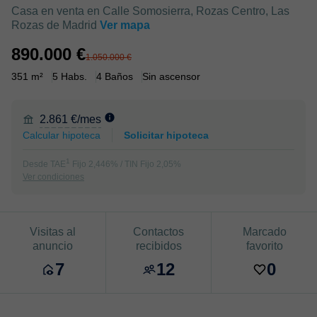
Casa en venta en Calle Somosierra, Rozas Centro, Las
Rozas de Madrid
Ver mapa
890.000 €
1.050.000 €
351 m²
5 Habs.
4 Baños
Sin ascensor
2.861 €/mes
Calcular hipoteca
Solicitar hipoteca
1
Desde TAE
Fijo 2,446% / TIN Fijo 2,05%
Ver condiciones
Visitas al
Contactos
Marcado
anuncio
recibidos
favorito
7
12
0