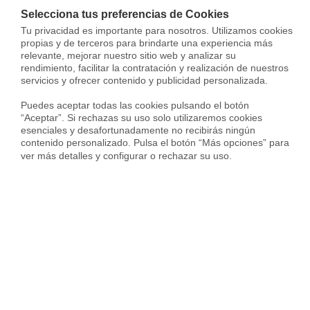
Selecciona tus preferencias de Cookies
Tu privacidad es importante para nosotros. Utilizamos cookies 
propias y de terceros para brindarte una experiencia más 
Top barrios en la ciudad de Cubelles
Top ciudades en 
relevante, mejorar nuestro sitio web y analizar su 
rendimiento, facilitar la contratación y realización de nuestros 
servicios y ofrecer contenido y publicidad personalizada.

Venta Dúplex en Santa Maria-Eixample-Sud Sumella
Puedes aceptar todas las cookies pulsando el botón 
“Aceptar”. Si rechazas su uso solo utilizaremos cookies 
esenciales y desafortunadamente no recibirás ningún 
contenido personalizado. Pulsa el botón “Más opciones” para 
ver más detalles y configurar o rechazar su uso.