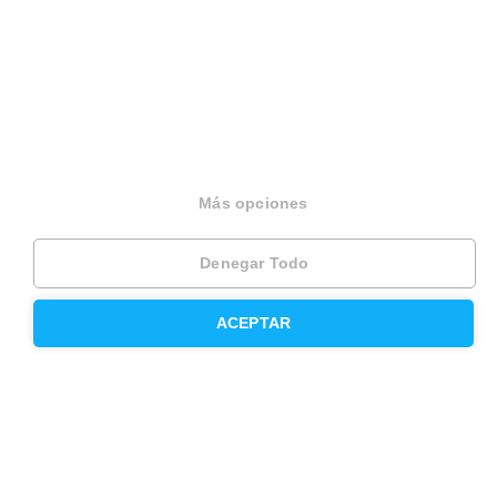
Trabaja como agente PRO
Press
Opiniones
Otros servicios
Más opciones
Inmobiliaria
Denegar Todo
Hipoteca fija
ACEPTAR
Hipoteca variable
Hipoteca mixta
Herencias
Divorcios