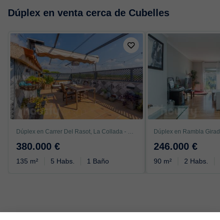
Dúplex en venta cerca de Cubelles
Dúplex en Carrer Del Rasot, La Collada - Sis Camins, Vilanova i la Geltrú
380.000 €
246.000 €
135 m²
5 Habs.
1 Baño
90 m²
2 Habs.
Vivir en Cubelles