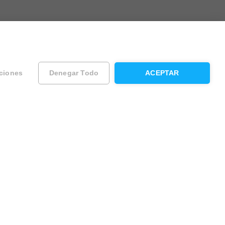
ciones
Denegar Todo
ACEPTAR
ad
Contacta con Housfy
Atención al cliente
Sugerencias y reclamaciones
O llámanos al:
na