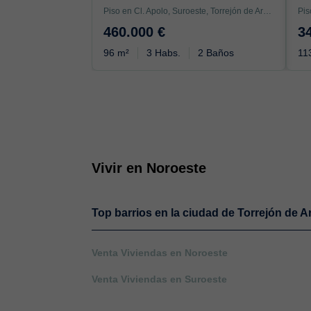
Piso en Cl. Apolo, Suroeste, Torrejón de Ardoz
460.000 €
3
96 m²
3 Habs.
2 Baños
11
Vivir en Noroeste
Top barrios en la ciudad de Torrejón de A
Venta Viviendas en Noroeste
Venta Viviendas en Suroeste