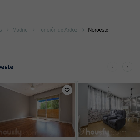
as
Madrid
Torrejón de Ardoz
Noroeste
oeste