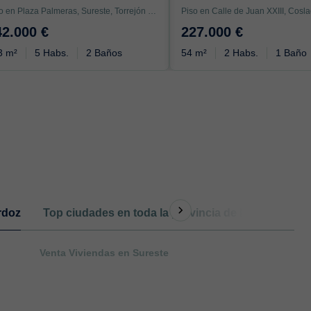
Piso en Plaza Palmeras, Sureste, Torrejón de Ardoz
42.000 €
227.000 €
3 m²
5 Habs.
2 Baños
54 m²
2 Habs.
1 Baño
rdoz
Top ciudades en toda la provincia de Madrid
Ot
Venta Viviendas en Sureste