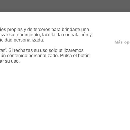
es propias y de terceros para brindarte una 
ar su rendimiento, facilitar la contratación y 
icidad personalizada.

Más op
r”. Si rechazas su uso solo utilizaremos 
ún contenido personalizado. Pulsa el botón 
ar su uso.
ervicios
Servicios en tu ciud
a
Vende tu piso en Barcelona
ja
Vende tu piso en Madrid
ariable
Alquila tu vivienda en Barcelo