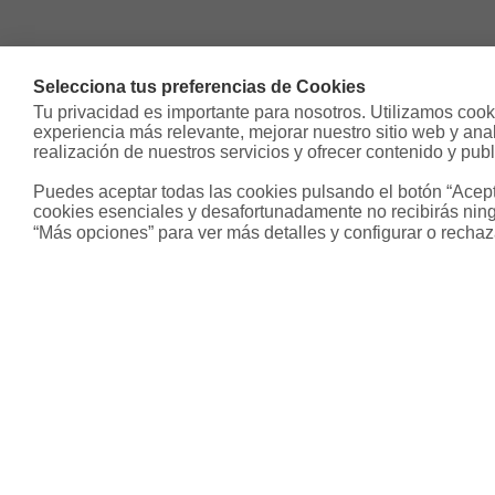
Selecciona tus preferencias de Cookies
Tu privacidad es importante para nosotros. Utilizamos cooki
experiencia más relevante, mejorar nuestro sitio web y analiz
realización de nuestros servicios y ofrecer contenido y publ
Puedes aceptar todas las cookies pulsando el botón “Acepta
cookies esenciales y desafortunadamente no recibirás ning
“Más opciones” para ver más detalles y configurar o rechaz
Sobre Housfy
Otros s
Housfy Blog
Inmobiliari
Trabaja en Housfy
Hipoteca fi
Trabaja como agente PRO
Hipoteca v