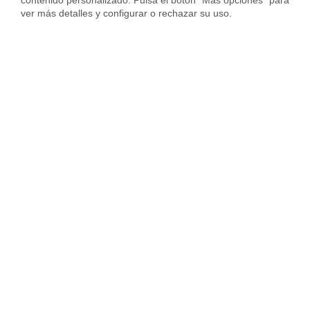
ver más detalles y configurar o rechazar su uso.
Piso en Avinguda Mossèn Jaume Soler, Platja Calafell, Calafell
240.000 €
350.000 €
88 m²
3 Habs.
2 Baños
112 m²
3 Habs.
Vivir en Calafell Pueblo