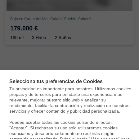
Bajo en Carrer del Mar, Calafell Pueblo, Calafell
179.000 €
160 m²
3 Habs.
2 Baños
Housfy
Inmobiliarias
Venta viviendas
Selecciona tus preferencias de Cookies
Tu privacidad es importante para nosotros. Utilizamos cookies 
Tarragona
Calafell
Calafell Pueblo
propias y de terceros para brindarte una experiencia más 
relevante, mejorar nuestro sitio web y analizar su 
rendimiento, facilitar la contratación y realización de nuestros 
servicios y ofrecer contenido y publicidad personalizada.

Puedes aceptar todas las cookies pulsando el botón 
Viviendas en venta cerca de
“Aceptar”. Si rechazas su uso solo utilizaremos cookies 
Calafell Pueblo
esenciales y desafortunadamente no recibirás ningún 
contenido personalizado. Pulsa el botón “Más opciones” para 