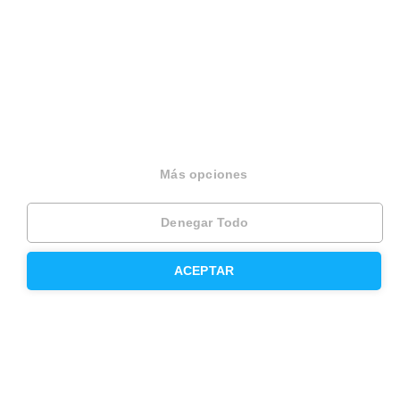
Otros servicios
Inmobiliaria
Hipoteca fija
Hipoteca variable
Más opciones
Hipoteca mixta
Herencias
Denegar Todo
Divorcios
ACEPTAR
Administración de fincas
Modelos de contrato de alquiler
Seguros