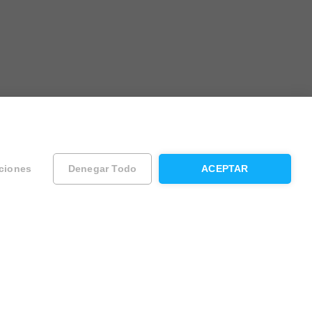
ciones
Denegar Todo
ACEPTAR
ad
Contacta con Housfy