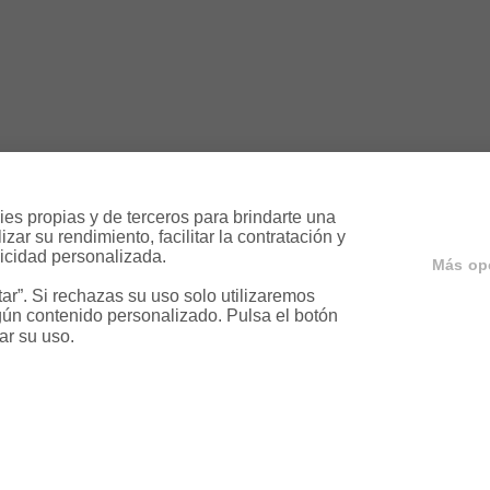
es propias y de terceros para brindarte una 
ar su rendimiento, facilitar la contratación y 
icidad personalizada.

Más op
r”. Si rechazas su uso solo utilizaremos 
ún contenido personalizado. Pulsa el botón 
ar su uso.
ervicios
Servicios en tu ciud