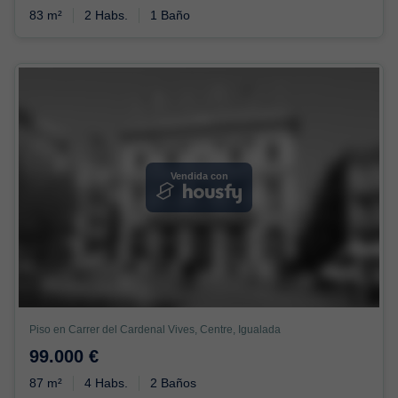
83 m²
2 Habs.
1 Baño
Vendida con
Piso en Carrer del Cardenal Vives, Centre, Igualada
99.000 €
87 m²
4 Habs.
2 Baños