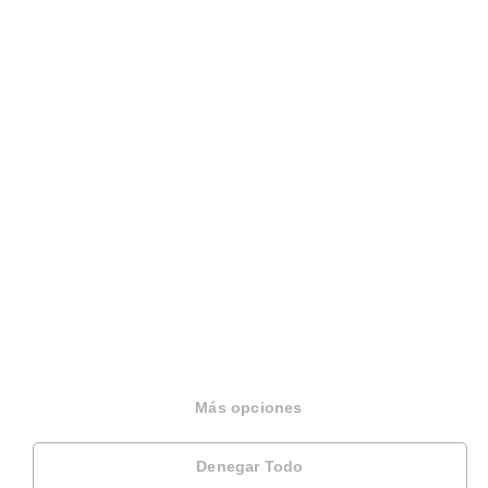
Otros servicios
Inmobiliaria
Hipoteca fija
Hipoteca variable
Hipoteca mixta
Herencias
Divorcios
Administración de fincas
Modelos de contrato de alquiler
Más opciones
Seguros
Denegar Todo