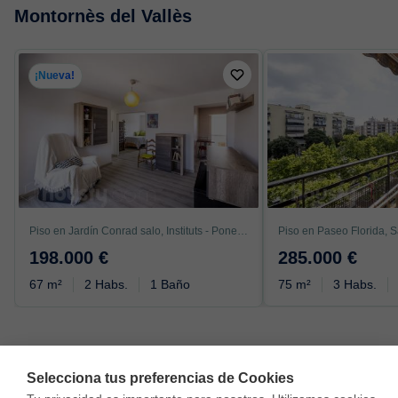
Montornès del Vallès
¡Nueva!
Piso en Jardín Conrad salo, Instituts - Ponent, Granollers
198.000 €
285.000 €
67 m²
2 Habs.
1 Baño
75 m²
3 Habs.
Selecciona tus preferencias de Cookies
Vivir en Montornès del Vallès