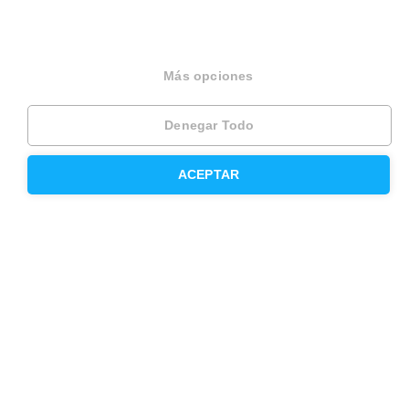
Inmobiliaria
Hipoteca fija
Más opciones
Hipoteca variable
Denegar Todo
Hipoteca mixta
ACEPTAR
Herencias
Divorcios
Administración de fincas
Modelos de contrato de alquiler
Seguros
Servicios en tu ciudad