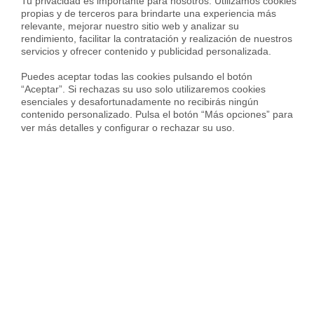
Tu privacidad es importante para nosotros. Utilizamos cookies 
propias y de terceros para brindarte una experiencia más 
relevante, mejorar nuestro sitio web y analizar su 
Top ciudades en toda la provincia de Barcelona
rendimiento, facilitar la contratación y realización de nuestros 
servicios y ofrecer contenido y publicidad personalizada.

Puedes aceptar todas las cookies pulsando el botón 
Venta Pisos en Barcelona
“Aceptar”. Si rechazas su uso solo utilizaremos cookies 
esenciales y desafortunadamente no recibirás ningún 
Venta Pisos en Vilanova I La Geltrú
contenido personalizado. Pulsa el botón “Más opciones” para 
ver más detalles y configurar o rechazar su uso.
Venta Pisos en Badalona
Venta Pisos en Santa Coloma De Gramenet
Venta Pisos en Vilafranca Del Penedès
Venta Pisos en Terrassa
Venta Pisos en L'Hospitalet De Llobregat
Venta Pisos en Sant Cugat Del Vallès
Venta Pisos en Sabadell