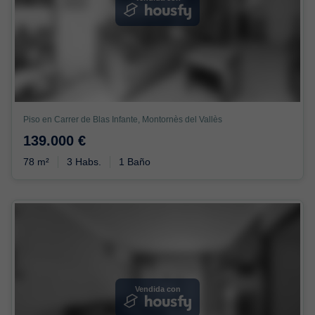
Piso en Carrer de Blas Infante, Montornès del Vallès
139.000 €
78 m²
3 Habs.
1 Baño
Vendida con