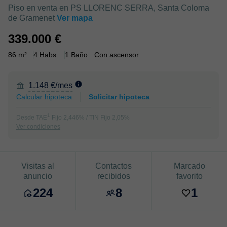
Piso en venta en PS LLORENC SERRA, Santa Coloma
de Gramenet
Ver mapa
339.000 €
86 m²
4 Habs.
1 Baño
Con ascensor
1.148 €/mes
Calcular hipoteca
Solicitar hipoteca
1
Desde TAE
Fijo 2,446% / TIN Fijo 2,05%
Ver condiciones
Visitas al
Contactos
Marcado
anuncio
recibidos
favorito
224
8
1