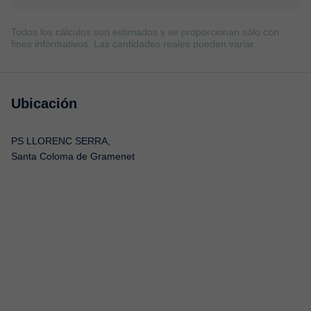
Todos los cálculos son estimados y se proporcionan sólo con
fines informativos. Las cantidades reales pueden variar.
Ubicación
PS LLORENC SERRA,
Santa Coloma de Gramenet