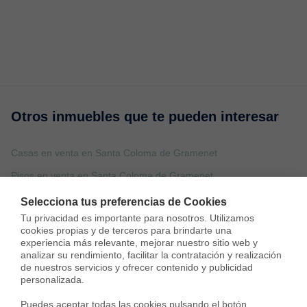
Otros inmuebles que te pueden interesar
Casas en venta en Santa Coloma de Gramenet
Pisos en venta en Santa Coloma de Gramenet
Viviendas en venta en Santa Coloma de Gramenet
Selecciona tus preferencias de Cookies
Tu privacidad es importante para nosotros. Utilizamos 
Pisos en venta en Abrera
cookies propias y de terceros para brindarte una 
experiencia más relevante, mejorar nuestro sitio web y 
Pisos en venta en Badalona
analizar su rendimiento, facilitar la contratación y realización 
Pisos en venta en Barcelona
de nuestros servicios y ofrecer contenido y publicidad 
personalizada.

Pisos en venta en Castelldefels
Puedes aceptar todas las cookies pulsando el botón 