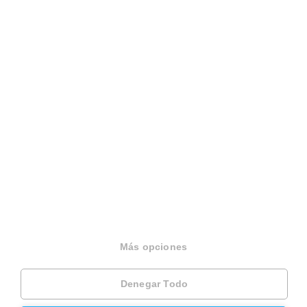
911 237 975
931 760 099
Español
Terminos y condiciones
Politica privacidad
Politica cookies
Gestionar cookies
Canal de denuncias
EINF 2024
Más opciones
© 2026 Housfy
Denegar Todo