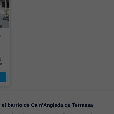
Piso en Carrer de Mossèn Àngel Rodamilans, Ca n'Anglada, Terrassa
2
ara
n
el barrio de Ca n'Anglada de Terrassa