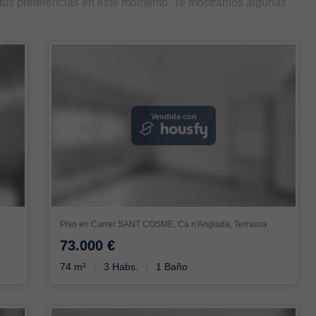
 tus preferencias en este momento. Te mostramos algunas
Vendida con
Piso en Carrer SANT COSME, Ca n'Anglada, Terrassa
73.000 €
74 m²
3 Habs.
1 Baño