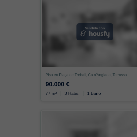
Vendida con
Piso en Plaça de Treball, Ca n'Anglada, Terrassa
90.000 €
77 m²
3 Habs.
1 Baño