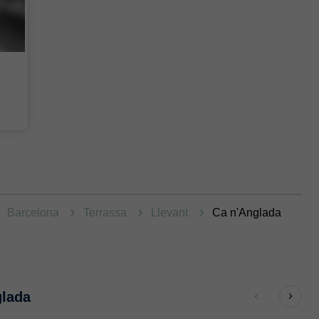
Barcelona
Terrassa
Llevant
Ca n'Anglada
glada