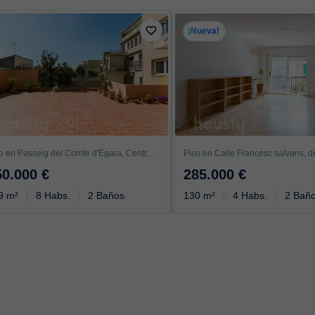
¡Nueva!
Piso en Passeig del Comte d'Ègara, Centro - Catedral, Terrassa
50.000 €
285.000 €
9 m²
8 Habs.
2 Baños
130 m²
4 Habs.
2 Bañ