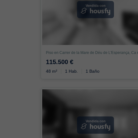
Vendida con
115.500 €
48 m²
1 Hab.
1 Baño
Vendida con