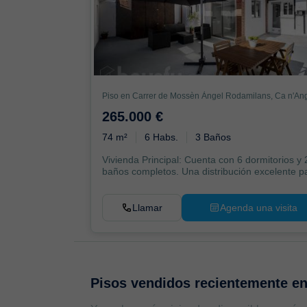
265.000 €
74 m²
6 Habs.
3 Baños
Vivienda Principal: Cuenta con 6 dormitorios y 
baños completos. Una distribución excelente p
or...
Llamar
Agenda una visita
Pisos vendidos recientemente e