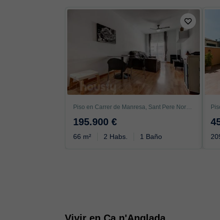
Piso en Carrer de Manresa, Sant Pere Nord, Terrassa
195.900 €
4
66 m²
2 Habs.
1 Baño
20
Vivir en Ca n'Anglada