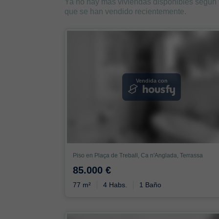
Ya no hay más viviendas disponibles según
que se han vendido recientemente.
Vendida con
Piso en Plaça de Treball, Ca n'Anglada, Terrassa
85.000 €
77 m²
4 Habs.
1 Baño