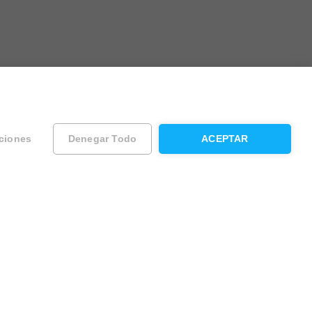
ciones
Denegar Todo
ACEPTAR
ad
Contacta con Housfy
Atención al cliente