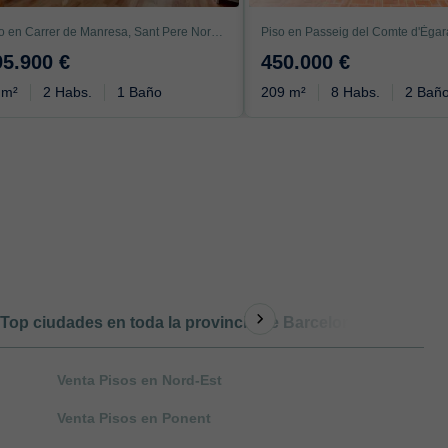
Piso en Carrer de Manresa, Sant Pere Nord, Terrassa
95.900 €
450.000 €
 m²
2 Habs.
1 Baño
209 m²
8 Habs.
2 Bañ
Top ciudades en toda la provincia de Barcelona
Otro t
Venta Pisos en Nord-Est
Venta Pisos en Ponent