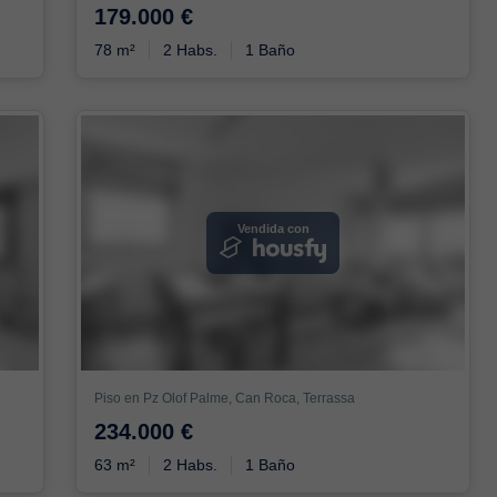
179.000 €
78 m²
2 Habs.
1 Baño
Vendida con
Piso en Pz Olof Palme, Can Roca, Terrassa
234.000 €
63 m²
2 Habs.
1 Baño