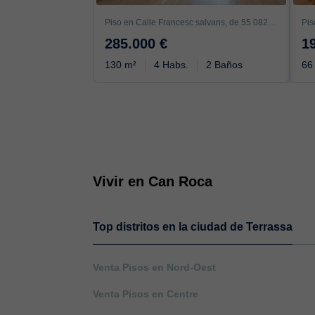
Piso en Calle Francesc salvans, de 55 08220, Sant Pere, Terrassa
285.000 €
1
130 m²
4 Habs.
2 Baños
66
Vivir en Can Roca
Top distritos en la ciudad de Terrassa
Venta Pisos en Nord-Oest
Venta Pisos en Centre