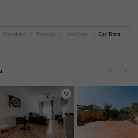
Barcelona
Terrassa
Nord-Oest
Can Roca
a