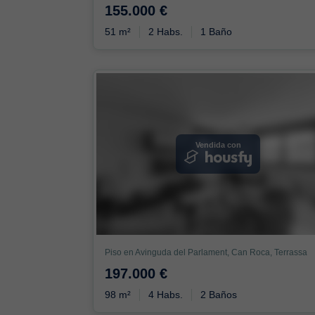
155.000 €
51 m²
2 Habs.
1 Baño
Vendida con
Piso en Avinguda del Parlament, Can Roca, Terrassa
197.000 €
98 m²
4 Habs.
2 Baños