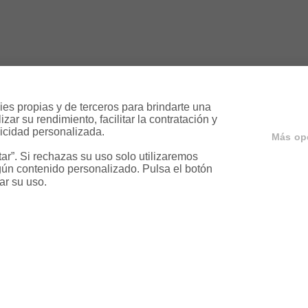
es propias y de terceros para brindarte una 
ar su rendimiento, facilitar la contratación y 
icidad personalizada.

Más op
r”. Si rechazas su uso solo utilizaremos 
ún contenido personalizado. Pulsa el botón 
ar su uso.
ervicios
Servicios en tu ciud
a
Vende tu piso en Barcelona