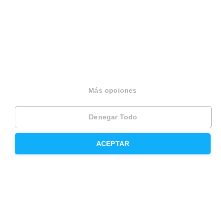
Press
Opiniones
Otros servicios
Inmobiliaria
Más opciones
Hipoteca fija
Denegar Todo
Hipoteca variable
ACEPTAR
Hipoteca mixta
Herencias
Divorcios
Administración de fincas
Modelos de contrato de alquiler