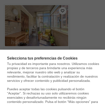
Piso en Carrer de Barcelona, Balaguer
Selecciona tus preferencias de Cookies
227.000 €
Tu privacidad es importante para nosotros. Utilizamos cookies 
128 m²
4 Habs.
2 Baños
propias y de terceros para brindarte una experiencia más 
relevante, mejorar nuestro sitio web y analizar su 
rendimiento, facilitar la contratación y realización de nuestros 
servicios y ofrecer contenido y publicidad personalizada.

Puedes aceptar todas las cookies pulsando el botón 
Vivir en Joc de Bola-Camp d'Esport-Mariola
“Aceptar”. Si rechazas su uso solo utilizaremos cookies 
esenciales y desafortunadamente no recibirás ningún 
contenido personalizado. Pulsa el botón “Más opciones” para 