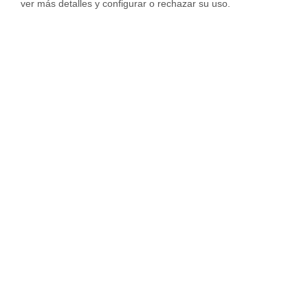
ver más detalles y configurar o rechazar su uso.
Top barrios en la ciudad de Lleida
Top ciudades en tod
Venta Pisos en Joc De Bola-Camp D'Esport-Mariola
Venta Pisos en Magraners