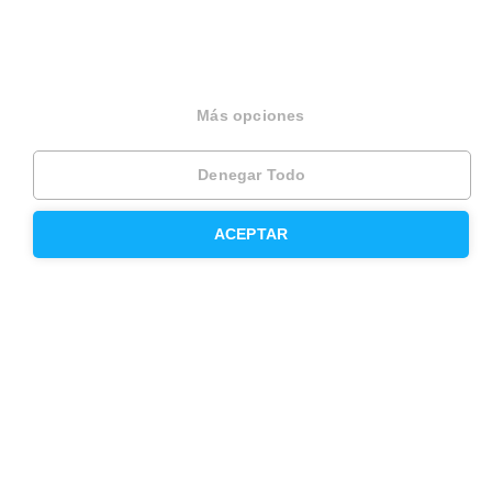
Inmobiliaria
Hipoteca fija
Hipoteca variable
Más opciones
Hipoteca mixta
Denegar Todo
Herencias
Divorcios
ACEPTAR
Administración de fincas
Modelos de contrato de alquiler
Seguros
Servicios en tu ciudad
Vende tu piso en Barcelona