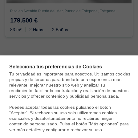
Piso en Avenida Puerta del Mar, Puerto de Estepona, Estepona
179.500 €
83 m²
2 Habs.
2 Baños
Selecciona tus preferencias de Cookies
Housfy
Inmobiliarias
Venta pisos
Málaga
Tu privacidad es importante para nosotros. Utilizamos cookies 
propias y de terceros para brindarte una experiencia más 
Estepona
relevante, mejorar nuestro sitio web y analizar su 
rendimiento, facilitar la contratación y realización de nuestros 
servicios y ofrecer contenido y publicidad personalizada.

Puedes aceptar todas las cookies pulsando el botón 
“Aceptar”. Si rechazas su uso solo utilizaremos cookies 
Pisos en venta cerca de Estepona
esenciales y desafortunadamente no recibirás ningún 
contenido personalizado. Pulsa el botón “Más opciones” para 
ver más detalles y configurar o rechazar su uso.