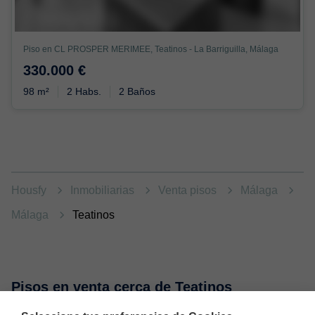
Piso en CL PROSPER MERIMEE, Teatinos - La Barriguilla, Málaga
330.000 €
98 m²
2 Habs.
2 Baños
Housfy
Inmobiliarias
Venta pisos
Málaga
Málaga
Teatinos
Pisos en venta cerca de Teatinos