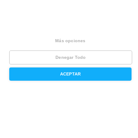
Otros servicios
Inmobiliaria
Hipoteca fija
Más opciones
Hipoteca variable
Denegar Todo
Hipoteca mixta
Herencias
ACEPTAR
Divorcios
Administración de fincas
Modelos de contrato de alquiler
Seguros