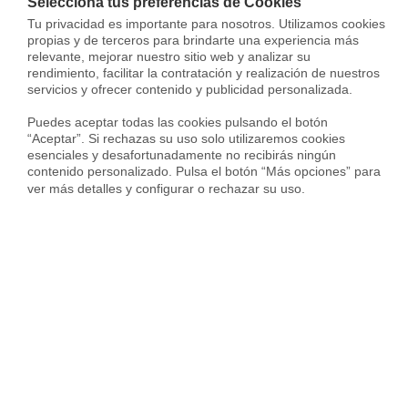
Selecciona tus preferencias de Cookies
Tu privacidad es importante para nosotros. Utilizamos cookies 
propias y de terceros para brindarte una experiencia más 
relevante, mejorar nuestro sitio web y analizar su 
rendimiento, facilitar la contratación y realización de nuestros 
servicios y ofrecer contenido y publicidad personalizada.

Puedes aceptar todas las cookies pulsando el botón 
“Aceptar”. Si rechazas su uso solo utilizaremos cookies 
esenciales y desafortunadamente no recibirás ningún 
contenido personalizado. Pulsa el botón “Más opciones” para 
Piso en Calle Edward Elgar, La Princesa - Huelin, Málaga
ver más detalles y configurar o rechazar su uso.
385.000 €
395.000 €
96 m²
2 Habs.
2 Baños
Vivir en Teatinos
Top distritos en la ciudad de Málaga
Top ciudades en t