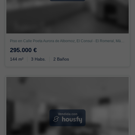
Piso en Calle Poeta Aurora de Albornoz, El Consul - El Romeral, Málaga
295.000 €
144 m²
3 Habs.
2 Baños
Vendida con