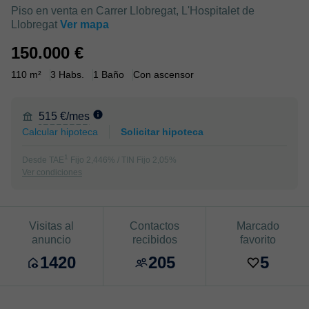
Piso en venta en Carrer Llobregat, L'Hospitalet de
Llobregat
Ver mapa
150.000 €
110 m²
3 Habs.
1 Baño
Con ascensor
515 €/mes
Calcular hipoteca
Solicitar hipoteca
1
Desde TAE
Fijo 2,446% / TIN Fijo 2,05%
Ver condiciones
Visitas al
Contactos
Marcado
anuncio
recibidos
favorito
1420
205
5