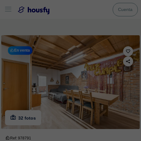
Cuenta
En venta
32 fotos
Ref: 978791