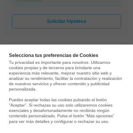
Solicitar hipoteca
Todos los cálculos son estimados y se proporcionan sólo con
fines informativos. Las cantidades reales pueden variar.
Selecciona tus preferencias de Cookies
Tu privacidad es importante para nosotros. Utilizamos 
cookies propias y de terceros para brindarte una 
experiencia más relevante, mejorar nuestro sitio web y 
Ubicación
analizar su rendimiento, facilitar la contratación y realización 
de nuestros servicios y ofrecer contenido y publicidad 
personalizada.

Carrer Llobregat,
L'Hospitalet de Llobregat
Puedes aceptar todas las cookies pulsando el botón 
“Aceptar”. Si rechazas su uso solo utilizaremos cookies 
esenciales y desafortunadamente no recibirás ningún 
contenido personalizado. Pulsa el botón “Más opciones” 
para ver más detalles y configurar o rechazar su uso.