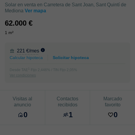
Solar en venta en Carretera de Sant Joan, Sant Quintí de
Mediona
Ver mapa
62.000 €
1 m²
221 €/mes
Calcular hipoteca
Solicitar hipoteca
1
Desde TAE
Fijo 2,446% / TIN Fijo 2,05%
Ver condiciones
Visitas al
Contactos
Marcado
anuncio
recibidos
favorito
0
1
0