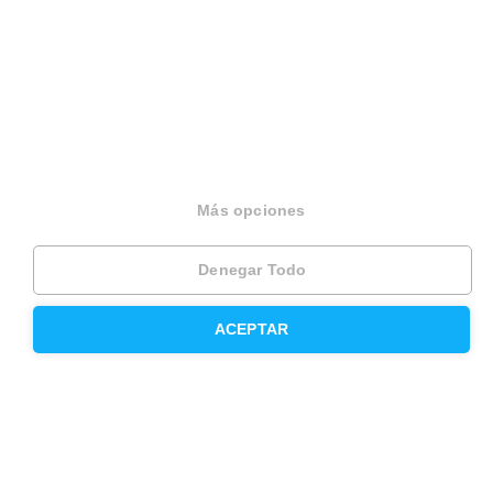
Housfy Blog
Trabaja en Housfy
Trabaja como agente PRO
Press
Opiniones
Más opciones
Otros servicios
Denegar Todo
Inmobiliaria
ACEPTAR
Hipoteca fija
Hipoteca variable
Hipoteca mixta
Herencias