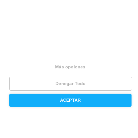
Housfy Blog
Trabaja en Housfy
Trabaja como agente PRO
Press
Opiniones
Más opciones
Otros servicios
Denegar Todo
Inmobiliaria
ACEPTAR
Hipoteca fija
Hipoteca variable
Hipoteca mixta