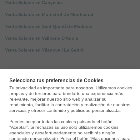
Venta Solares en Canyelles
Venta Solares en Monistrol De Montserrat
Venta Solares en Sant Quintí De Mediona
Venta Solares en Vallbona D'Anoia
Venta Solares en Vilanova I La Geltrú
Selecciona tus preferencias de Cookies
Tu privacidad es importante para nosotros. Utilizamos cookies 
propias y de terceros para brindarte una experiencia más 
relevante, mejorar nuestro sitio web y analizar su 
rendimiento, facilitar la contratación y realización de nuestros 
servicios y ofrecer contenido y publicidad personalizada.

Puedes aceptar todas las cookies pulsando el botón 
“Aceptar”. Si rechazas su uso solo utilizaremos cookies 
esenciales y desafortunadamente no recibirás ningún 
contenido personalizado. Pulsa el botón “Más opciones” para 