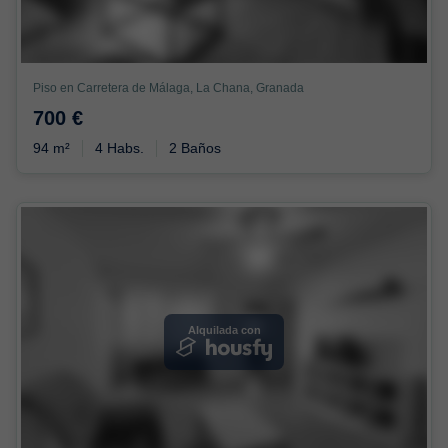
Piso en Carretera de Málaga, La Chana, Granada
700 €
94 m²
4 Habs.
2 Baños
Alquilada con