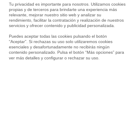
Tu privacidad es importante para nosotros. Utilizamos cookies 
Piso en Campo del Príncipe, Cuesta Escoriaza - Barranco del Abogado, Granada
propias y de terceros para brindarte una experiencia más 
860 €
relevante, mejorar nuestro sitio web y analizar su 
rendimiento, facilitar la contratación y realización de nuestros 
67 m²
2 Habs.
1 Baño
servicios y ofrecer contenido y publicidad personalizada.

Puedes aceptar todas las cookies pulsando el botón 
“Aceptar”. Si rechazas su uso solo utilizaremos cookies 
esenciales y desafortunadamente no recibirás ningún 
contenido personalizado. Pulsa el botón “Más opciones” para 
ver más detalles y configurar o rechazar su uso.
Alquilada con
Piso en Pasaje de Teba, Casería de Montijo, Granada