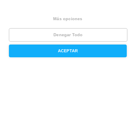
Seguros
Más opciones
Servicios en tu ciudad
Denegar Todo
Vende tu piso en Barcelona
ACEPTAR
Vende tu piso en Madrid
Alquila tu vivienda en Barcelona
Alquila tu vivienda en Madrid
Compra un piso en Barcelona
Compra un piso en Madrid
Precio de la vivienda en Barcelona
Precio de la vivienda en Madrid