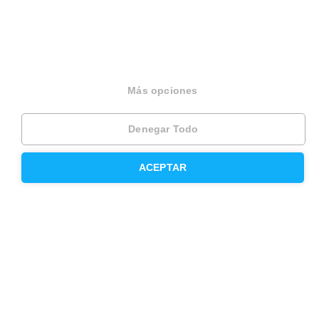
Inmobiliaria
Hipoteca fija
Hipoteca variable
Más opciones
Hipoteca mixta
Denegar Todo
Herencias
ACEPTAR
Divorcios
Administración de fincas
Modelos de contrato de alquiler
Seguros
Servicios en tu ciudad