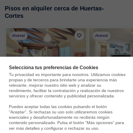
Pisos en alquiler cerca de Huertas-
Cortes
¡Nueva!
¡Nueva!
Selecciona tus preferencias de Cookies
Tu privacidad es importante para nosotros. Utilizamos cookies 
propias y de terceros para brindarte una experiencia más 
relevante, mejorar nuestro sitio web y analizar su 
Piso en Calle de Buenavista, Lavapiés-Embajadores, Madrid
rendimiento, facilitar la contratación y realización de nuestros 
760 €
1.650 €
servicios y ofrecer contenido y publicidad personalizada.

1.750 €
16 m²
1 Hab.
1 Baño
65 m²
3 Habs.
Puedes aceptar todas las cookies pulsando el botón 
“Aceptar”. Si rechazas su uso solo utilizaremos cookies 
esenciales y desafortunadamente no recibirás ningún 
contenido personalizado. Pulsa el botón “Más opciones” para 
ver más detalles y configurar o rechazar su uso.