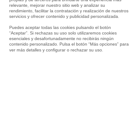
Piso en Calle del Doctor Juan José López Ibor, Valdezarza, Madrid
relevante, mejorar nuestro sitio web y analizar su 
2.600 €
rendimiento, facilitar la contratación y realización de nuestros 
servicios y ofrecer contenido y publicidad personalizada.

133 m²
4 Habs.
3 Baños
Puedes aceptar todas las cookies pulsando el botón 
“Aceptar”. Si rechazas su uso solo utilizaremos cookies 
esenciales y desafortunadamente no recibirás ningún 
contenido personalizado. Pulsa el botón “Más opciones” para 
ver más detalles y configurar o rechazar su uso.
Alquilada con
Piso en Calle de Artajona, Valdezarza, Madrid