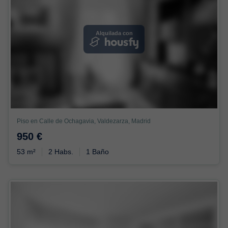
Alquilada con
Piso en Calle de Ochagavia, Valdezarza, Madrid
950 €
53 m²
2 Habs.
1 Baño