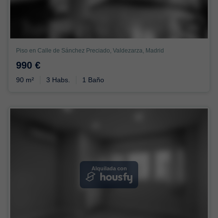
Piso en Calle de Sánchez Preciado, Valdezarza, Madrid
990 €
90 m²
3 Habs.
1 Baño
Alquilada con