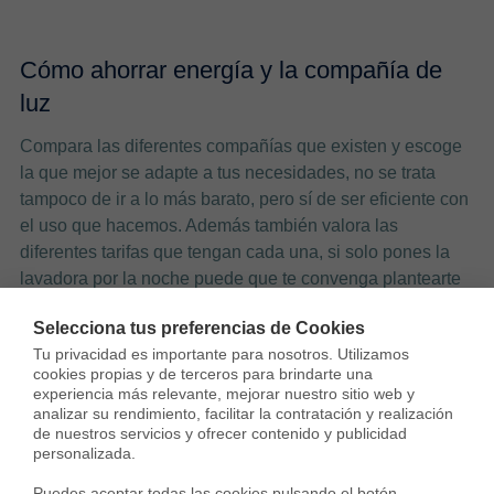
Cómo ahorrar energía y la compañía de
luz
Compara las diferentes compañías que existen y escoge
la que mejor se adapte a tus necesidades, no se trata
tampoco de ir a lo más barato, pero sí de ser eficiente con
el uso que hacemos. Además también valora las
diferentes tarifas que tengan cada una, si solo pones la
lavadora por la noche puede que te convenga plantearte
contratar una tarifa de luz nocturna.
Selecciona tus preferencias de Cookies
Tu privacidad es importante para nosotros. Utilizamos 
cookies propias y de terceros para brindarte una 
experiencia más relevante, mejorar nuestro sitio web y 
analizar su rendimiento, facilitar la contratación y realización 
de nuestros servicios y ofrecer contenido y publicidad 
personalizada.

Aleix Pagès
Puedes aceptar todas las cookies pulsando el botón 