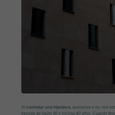
Al
contratar una hipoteca
, queramos o no, nos e
periodo de hasta 30 o incluso 40 años. Cuando fir