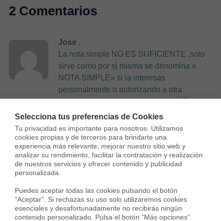
2 Comentarios
Jose .
La nota simple NO ES SUFICIENTE ,solo
sirve como por sí misma se denomina »
NOTA SIMPLE» si la interesas
personalmente o autorizando a otra
persona en tu representación,la NOTA
SIMPLE ,tiene una minuta de 3 € ..Y
Selecciona tus preferencias de Cookies
deberás PROPORCIONAR AL registro
Tu privacidad es importante para nosotros. Utilizamos 
correspondiente de petición , los motivos de
cookies propias y de terceros para brindarte una 
experiencia más relevante, mejorar nuestro sitio web y 
dicha petición identificandote ,si se te
analizar su rendimiento, facilitar la contratación y realización 
requiere a tal fin y presentando documento
de nuestros servicios y ofrecer contenido y publicidad 
que así lo justifique y así lo confirme.
personalizada.

Lo que no ha lugar a duda alguna ,sobre la
Puedes aceptar todas las cookies pulsando el botón 
situación legal,administrativa,titularidad y/o
“Aceptar”. Si rechazas su uso solo utilizaremos cookies 
alguna vicisitud en contrario ,es la petición
esenciales y desafortunadamente no recibirás ningún 
contenido personalizado. Pulsa el botón “Más opciones” 
de «Certificación DE » CARGAS Y/0