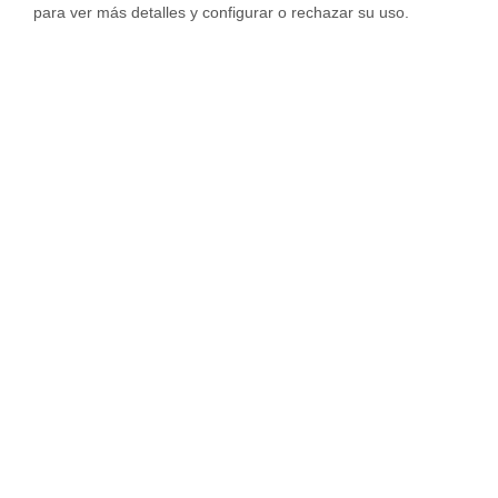
para ver más detalles y configurar o rechazar su uso.
GRAVÁMENES Que Pudieran CONSTAR.
Su precio en presencial ,depende del núm
De Registro de la .Propiedad, lugar de
enclave del mismo y comunidad a que
pertenezca,no habiendo un general precio
igualitario.
Responder
Housfy
¡Hola!
Tienes toda la razón en que la nota simple
es un documento meramente informativo y
que, en caso de necesitar plena validez
legal o acreditar cargas y gravámenes, lo
recomendable es solicitar una certificación
registral.
No obstante, en el artículo nos centramos
en explicar de forma general qué es la