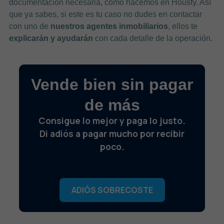
documentación necesaria, como hacemos en Housfy. Así
que ya sabes, si este es tu caso no dudes en contactar
con uno de
nuestros agentes inmobiliarios
, ellos te
explicarán y ayudarán
con cada detalle de la operación.
Vende bien sin pagar
de más
Consigue lo mejor y paga lo justo.
Di adiós a pagar mucho por recibir
poco.
ADIÓS SOBRECOSTE