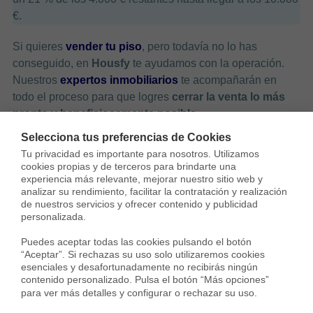
€.
Si quieres
vender tu piso
, pero todavía no lo has
conseguido, en
Housfy
te ayudamos con la operación.
Nuestros
expertos inmobiliarios
te acompañarán en
todo el proceso para que logres
cerrar la venta lo más
pronto y beneficiosamente posible
.
Selecciona tus preferencias de Cookies
Tu privacidad es importante para nosotros. Utilizamos 
cookies propias y de terceros para brindarte una 
experiencia más relevante, mejorar nuestro sitio web y 
analizar su rendimiento, facilitar la contratación y realización 
de nuestros servicios y ofrecer contenido y publicidad 
Vende tu casa
personalizada.

consiguiendo más por
Puedes aceptar todas las cookies pulsando el botón 
“Aceptar”. Si rechazas su uso solo utilizaremos cookies 
esenciales y desafortunadamente no recibirás ningún 
menos
contenido personalizado. Pulsa el botón “Más opciones” 
para ver más detalles y configurar o rechazar su uso.
Pagar mucho por recibir poco es