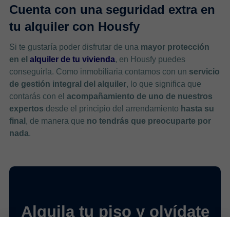
Cuenta con una seguridad extra en
tu alquiler con Housfy
Si te gustaría poder disfrutar de una
mayor protección
en el
alquiler de tu vivienda
, en Housfy puedes
conseguirla. Como inmobiliaria contamos con un
servicio
de gestión integral del alquiler
, lo que significa que
contarás con el
acompañamiento de uno de nuestros
expertos
desde el principio del arrendamiento
hasta su
final
, de manera que
no tendrás que preocuparte por
nada
.
Alquila tu piso y olvídate