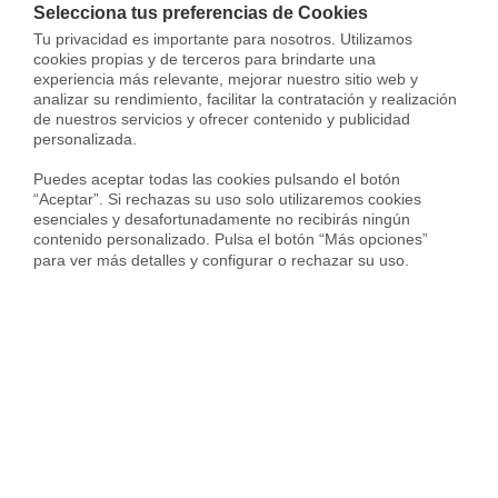
de las preocupaciones
Selecciona tus preferencias de Cookies
Tu privacidad es importante para nosotros. Utilizamos 
Gestiona cada aspecto del
cookies propias y de terceros para brindarte una 
experiencia más relevante, mejorar nuestro sitio web y 
analizar su rendimiento, facilitar la contratación y realización 
alquiler desde tu área privada
de nuestros servicios y ofrecer contenido y publicidad 
personalizada.

MyHousfy
Puedes aceptar todas las cookies pulsando el botón 
“Aceptar”. Si rechazas su uso solo utilizaremos cookies 
INFÓRMATE GRATIS
esenciales y desafortunadamente no recibirás ningún 
contenido personalizado. Pulsa el botón “Más opciones” 
para ver más detalles y configurar o rechazar su uso.
Sergi Campos
Sergi Campos es General Manager de