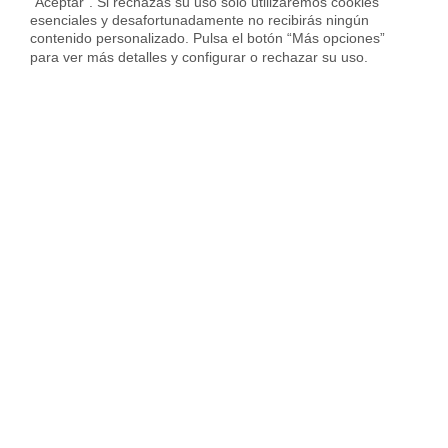
“Aceptar”. Si rechazas su uso solo utilizaremos cookies 
esenciales y desafortunadamente no recibirás ningún 
contenido personalizado. Pulsa el botón “Más opciones” 
Alquila tu piso y olvídate
para ver más detalles y configurar o rechazar su uso.
de las preocupaciones
Gestiona cada aspecto del
alquiler desde tu área privada
MyHousfy
INFÓRMATE GRATIS