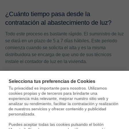
¿Cuánto tiempo pasa desde la
contratación al abastecimiento de luz?
Todo este proceso es bastante rápido. El suministro de luz
se dará en un plazo de 5 a 7 días hábiles. Este periodo
comienza cuando se solicita el alta y es la misma
distribuidora se encarga de que uno de sus técnicos
instale el contador de luz en la vivienda.
Si estás interesado en mejores tus condiciones de luz o
cambiar de nombre la luz
, no dudes en ponerte en
Selecciona tus preferencias de Cookies
contacto con nosotros, te ofrecemos la mejor oferta en luz
Tu privacidad es importante para nosotros. Utilizamos 
cookies propias y de terceros para brindarte una 
gracias a nuestra alianza con
HolaLuz
. ¡Ahorra hasta
experiencia más relevante, mejorar nuestro sitio web y 
100€ al mes!
analizar su rendimiento, facilitar la contratación y realización 
de nuestros servicios y ofrecer contenido y publicidad 
personalizada.

Puedes aceptar todas las cookies pulsando el botón 