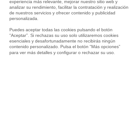
experiencia más relevante, mejorar nuestro sitio web y 
analizar su rendimiento, facilitar la contratación y realización 
de nuestros servicios y ofrecer contenido y publicidad 
personalizada.

Puedes aceptar todas las cookies pulsando el botón 
Sergi Campos
“Aceptar”. Si rechazas su uso solo utilizaremos cookies 
esenciales y desafortunadamente no recibirás ningún 
Sergi Campos es General Manager de
contenido personalizado. Pulsa el botón “Más opciones” 
Real Estate en Housfy y experto en
para ver más detalles y configurar o rechazar su uso.
compraventa y mercado inmobiliario.
Lidera la transformación del sector a
través de tecnología, transparencia y eficiencia operativa.
Participa en medios como La Vanguardia analizando la
evolución de la vivienda, las tendencias residenciales y el
impacto económico en compradores y propietarios.