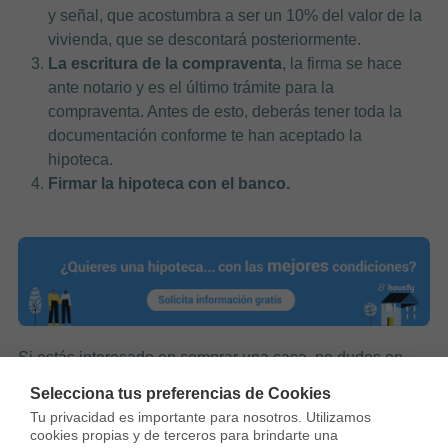
y señal, que acostumbra a ser un 10% del valor de la
vivienda, que se descontará posteriormente.
La escritura de la compraventa
, la firma se hace
ante notario y es el último trámite para la
compraventa. Antes de esto, deberás tener toda la
documentación conforme te han aceptado la
hipoteca.
Firmar la hipoteca con el banco.
Si estás interesado en comprar una casa, no dudes en
visitar la web de
Housfy
, contamos con inmuebles en
Selecciona tus preferencias de Cookies
muchas zonas de España.
Tu privacidad es importante para nosotros. Utilizamos 
cookies propias y de terceros para brindarte una 