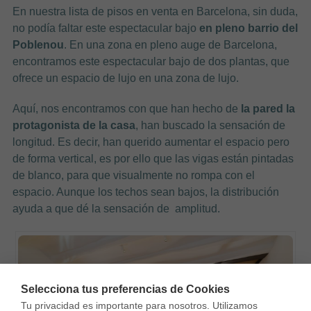
En nuestra lista de pisos en venta en Barcelona, sin duda,
no podía faltar este espectacular bajo
en pleno barrio del
Poblenou
. En una zona en pleno auge de Barcelona,
encontramos este espectacular bajo de dos plantas, que
ofrece un espacio de lujo en una zona de lujo.
Aquí, nos encontramos con que han hecho de
la pared la
protagonista de la casa
, han buscado la sensación de
longitud. Es decir, han querido aumentar el espacio pero
de forma vertical, es por ello que las vigas están pintadas
de blanco, para que visualmente no rompa con el
espacio. Aunque los techos sean bajos, la distribución
ayuda a que dé la sensación de amplitud.
Selecciona tus preferencias de Cookies
Tu privacidad es importante para nosotros. Utilizamos 