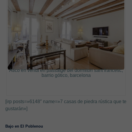
Ático en venta en passatge del dormitori sant francesc,
barrio gótico, barcelona
[irp posts=»6148″ name=»7 casas de piedra rústica que te
gustarán»]
Bajo en El Poblenou