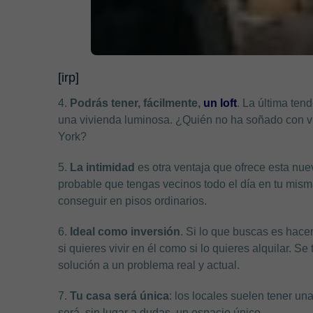
[irp]
4.
Podrás tener, fácilmente,
un loft
. La última te
una vivienda luminosa. ¿Quién no ha soñado con vi
York?
5.
La intimidad
es otra ventaja que ofrece esta nue
probable que tengas vecinos todo el día en tu misma 
conseguir en pisos ordinarios.
6.
Ideal como inversión
. Si lo que buscas es hace
si quieres vivir en él como si lo quieres alquilar. 
solución a un problema real y actual.
7.
Tu casa será única
: los locales suelen tener u
será, sin lugar a dudas, un espacio único.