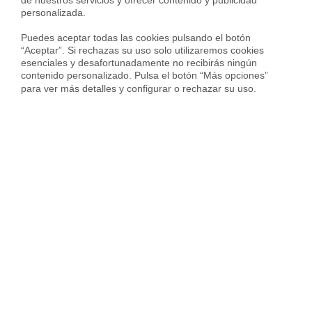
personalizada.

Un saludo
Responder
Puedes aceptar todas las cookies pulsando el botón 
“Aceptar”. Si rechazas su uso solo utilizaremos cookies 
esenciales y desafortunadamente no recibirás ningún 
Lucia
contenido personalizado. Pulsa el botón “Más opciones” 
Si tengo el pleno dominio del 8% de unas
para ver más detalles y configurar o rechazar su uso.
viviendas obtenidas por herencia, puedo
optar a vpo?
Responder
Housfy
Hola, Lucía.
Por lo general no, pero puede depender
de la comunidad autónoma, por ejemplo
en el caso de Madrid, al ser menos del
50% de pleno dominio, sí podrías acceder
a una VPO. Deberás informarte sobre los
requisitos explícitos en tu comunidad
autónoma.