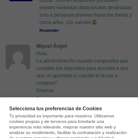
oficial. Solo en ocasiones puntuales
existen viviendas dotacionales destinadas
solo a personas jóvenes hasta los treinta y
cinco años. ¡Un saludo!
Responder
Miguel Ángel
Hola.
La administración cuando comprueba que
cumples los requisitos para acceder a una
vpo, al apuntarte o cuando te la vas a
comprar?.
Gracias.
Responder
Selecciona tus preferencias de Cookies
Housfy
Tu privacidad es importante para nosotros. Utilizamos 
cookies propias y de terceros para brindarte una 
Hola, Miguel Ángel,
experiencia más relevante, mejorar nuestro sitio web y 
La administración comprueba el
analizar su rendimiento, facilitar la contratación y realización 
cumplimiento de requisitos al apuntarte.
de nuestros servicios y ofrecer contenido y publicidad 