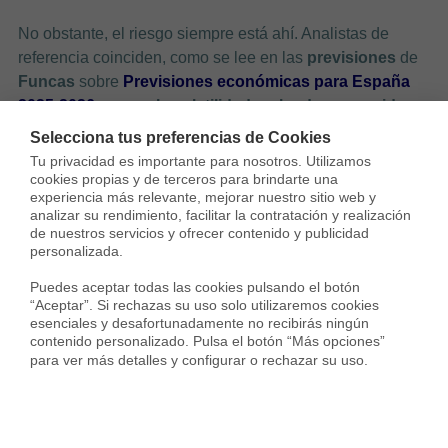
No obstante, el riesgo siempre está ahí. Analistas de
referencia coinciden, como se lee en las
previsiones
de
Funcas
sobre
Previsiones económicas para España
2025-2026
, en que
la volatilidad no ha desaparecido.
La geopolítica siempre puede alterar las previsiones a
Selecciona tus preferencias de Cookies
corto plazo.
Tu privacidad es importante para nosotros. Utilizamos 
cookies propias y de terceros para brindarte una 
Por tanto, la variable en 2026 es recomendable solo si
experiencia más relevante, mejorar nuestro sitio web y 
analizar su rendimiento, facilitar la contratación y realización 
cumples estos
requisitos estrictos
:
de nuestros servicios y ofrecer contenido y publicidad 
personalizada.

Puedes aceptar todas las cookies pulsando el botón 
Tienes
capacidad de ahorro
para amortizar deuda
“Aceptar”. Si rechazas su uso solo utilizaremos cookies 
anticipadamente si los tipos suben.
esenciales y desafortunadamente no recibirás ningún 
Tu hipoteca es de un
importe bajo
o a un plazo de
contenido personalizado. Pulsa el botón “Más opciones” 
para ver más detalles y configurar o rechazar su uso.
amortización corto.
Entiendes y aceptas el
riesgo de mercado
sin que te
quite el sueño.