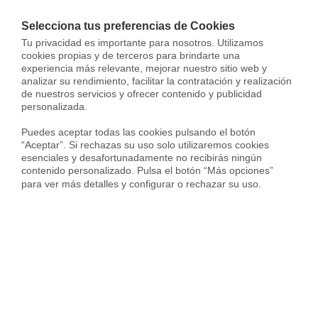
Selecciona tus preferencias de Cookies
Tu privacidad es importante para nosotros. Utilizamos 
Segundo intento de compra del BBVA a Banco Sabadell,
cookies propias y de terceros para brindarte una 
donde pide el 50,01% del accionariado a cambio de un
experiencia más relevante, mejorar nuestro sitio web y 
precio cerrado y de acciones del propio BBVA. Tras un …
analizar su rendimiento, facilitar la contratación y realización 
de nuestros servicios y ofrecer contenido y publicidad 
personalizada.

¿Cuál es la comisión
Puedes aceptar todas las cookies pulsando el botón 
“Aceptar”. Si rechazas su uso solo utilizaremos cookies 
esenciales y desafortunadamente no recibirás ningún 
del bróker hipotecario
contenido personalizado. Pulsa el botón “Más opciones” 
para ver más detalles y configurar o rechazar su uso.
en 2026?
Hipoteca
,
Populares
Última versión: 16 Jul, 2026