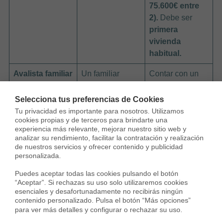
75.600€ entre
2).
Debe ser
primera
vivienda
habitual.
Avalista familiar
Un familiar
Contar con un
(normalmente
familiar con
padres)
solvencia o
Selecciona tus preferencias de Cookies
responde con
patrimonio
Tu privacidad es importante para nosotros. Utilizamos 
cookies propias y de terceros para brindarte una 
su patrimonio
suficiente
para
experiencia más relevante, mejorar nuestro sitio web y 
personal
en
respaldar la
analizar su rendimiento, facilitar la contratación y realización 
caso de impago.
operación.
de nuestros servicios y ofrecer contenido y publicidad 
personalizada.

Préstamo
Se solicita un
Que la
suma de
Puedes aceptar todas las cookies pulsando el botón 
personal
crédito aparte
ambas cuotas
“Aceptar”. Si rechazas su uso solo utilizaremos cookies 
para cubrir el
no supere el
esenciales y desafortunadamente no recibirás ningún 
contenido personalizado. Pulsa el botón “Más opciones” 
20% de entrada
35-40%
de los
para ver más detalles y configurar o rechazar su uso.
que no financia
ingresos netos