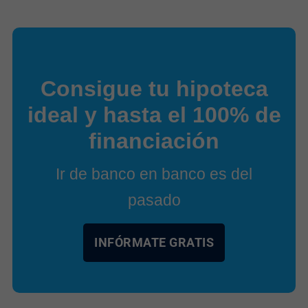
Consigue tu hipoteca
ideal y hasta el 100% de
financiación
Ir de banco en banco es del
pasado
INFÓRMATE GRATIS