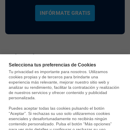
INFÓRMATE GRATIS
Selecciona tus preferencias de Cookies
Tu privacidad es importante para nosotros. Utilizamos 
Sergi Campos
cookies propias y de terceros para brindarte una 
experiencia más relevante, mejorar nuestro sitio web y 
Sergi Campos es General Manager de
analizar su rendimiento, facilitar la contratación y realización 
Real Estate en Housfy y experto en
de nuestros servicios y ofrecer contenido y publicidad 
compraventa y mercado inmobiliario.
personalizada.

Lidera la transformación del sector a
Puedes aceptar todas las cookies pulsando el botón 
través de tecnología, transparencia y eficiencia operativa.
“Aceptar”. Si rechazas su uso solo utilizaremos cookies 
Participa en medios como La Vanguardia analizando la
esenciales y desafortunadamente no recibirás ningún 
contenido personalizado. Pulsa el botón “Más opciones” 
evolución de la vivienda, las tendencias residenciales y el
para ver más detalles y configurar o rechazar su uso.