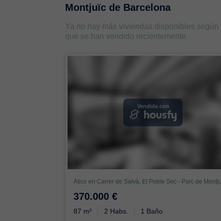
Montjuïc de Barcelona
Ya no hay más viviendas disponibles según
que se han vendido recientemente.
Vendida con
370.000 €
87 m²
2 Habs.
1 Baño