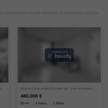
 tus preferencias en este momento. Te mostramos algunas
Vendida con
Ático en Carrer de Salvà, El Poble Sec - Parc de Montjuïc, Barcelona
Ático en Carrer de Blai, El Poble Sec - Parc de Montjuïc, Barcelona
480.000 €
80 m²
3 Habs.
1 Baño