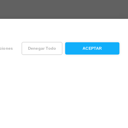
ciones
Denegar Todo
ACEPTAR
ad
Contacta con Housfy
Atención al cliente
Sugerencias y reclamaciones