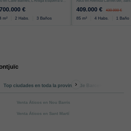
Ático en Calle Balmes, L'Antiga Esquerra de l'Eixample, Barcelona
.700.000 €
409.000 €
430.000 €
4 m²
2 Habs.
3 Baños
85 m²
4 Habs.
1 Baño
ontjuïc
Top ciudades en toda la provincia de Barcelona
Otro 
Venta Áticos en Nou Barris
Venta Áticos en Sant Martí