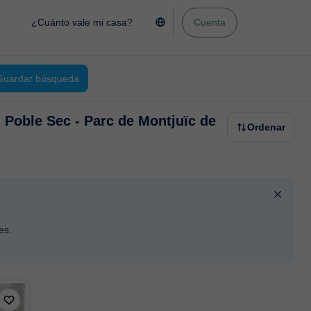
¿Cuánto vale mi casa?
Cuenta
Guardar búsqueda
l Poble Sec - Parc de Montjuïc de
Ordenar
es.