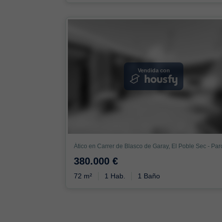
Vendida con
380.000 €
72 m²
1 Hab.
1 Baño