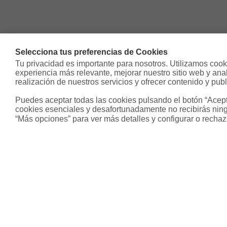
Selecciona tus preferencias de Cookies
Tu privacidad es importante para nosotros. Utilizamos cooki
experiencia más relevante, mejorar nuestro sitio web y analiz
realización de nuestros servicios y ofrecer contenido y publ
Puedes aceptar todas las cookies pulsando el botón “Acepta
cookies esenciales y desafortunadamente no recibirás ning
“Más opciones” para ver más detalles y configurar o rechaz
Sobre Housfy
Otros s
Housfy Blog
Inmobiliari
Trabaja en Housfy
Hipoteca fi