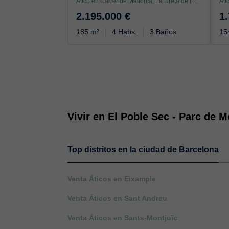
Ático en Carrer de Mallorca, La Dreta de l'Eixample, Barcelona
2.195.000 €
1
185 m²
4 Habs.
3 Baños
15
Vivir en El Poble Sec - Parc de M
Top distritos en la ciudad de Barcelona
Venta Áticos en Eixample
Venta Áticos en Sant Andreu
Venta Áticos en Sants-Montjuïc