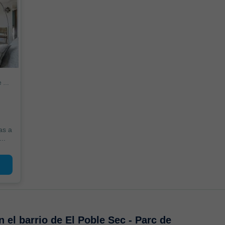
Ático en Carrer de Jaume Fabra, El Poble Sec - Parc de Montjuïc, Barcelona
as a
..
en
el barrio de El Poble Sec - Parc de