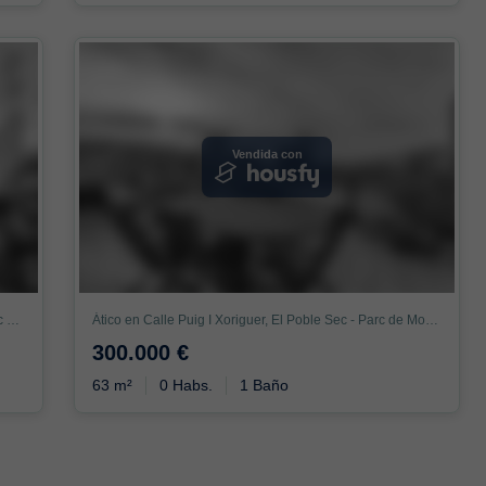
Vendida con
Ático en Carrer de Blasco de Garay, El Poble Sec - Parc de Montjuïc, Barcelona
Ático en Calle Puig I Xoriguer, El Poble Sec - Parc de Montjuïc, Barcelona
300.000 €
63 m²
0 Habs.
1 Baño