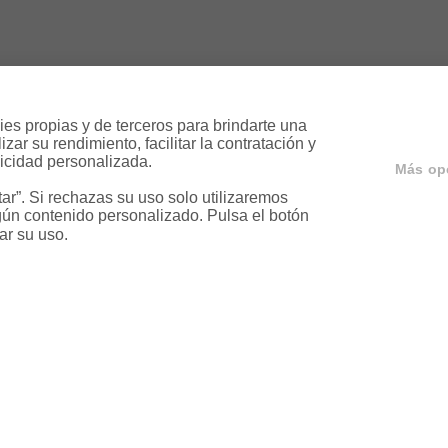
es propias y de terceros para brindarte una 
ar su rendimiento, facilitar la contratación y 
icidad personalizada.

Más op
r”. Si rechazas su uso solo utilizaremos 
ún contenido personalizado. Pulsa el botón 
ar su uso.
ervicios
Servicios en tu ciud
a
Vende tu piso en Barcelona
ja
Vende tu piso en Madrid