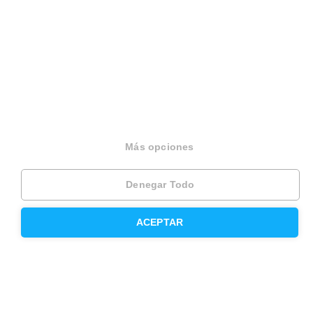
Housfy Blog
Trabaja en Housfy
Trabaja como agente PRO
Press
Opiniones
Más opciones
Otros servicios
Denegar Todo
Inmobiliaria
ACEPTAR
Hipoteca fija
Hipoteca variable
Hipoteca mixta