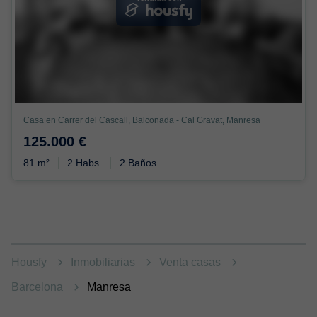
Casa en Carrer del Cascall, Balconada - Cal Gravat, Manresa
125.000 €
81 m²
2 Habs.
2 Baños
Housfy
Inmobiliarias
Venta casas
Barcelona
Manresa