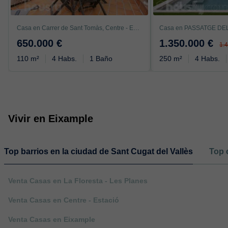
Casa en Carrer de Sant Tomàs, Centre - Estació, Sant Cugat del Vallès
650.000 €
1.350.000 €
1.
110 m²
4 Habs.
1 Baño
250 m²
4 Habs.
Vivir en Eixample
Top barrios en la ciudad de Sant Cugat del Vallès
Top 
Venta Casas en La Floresta - Les Planes
Venta Casas en Centre - Estació
Venta Casas en Eixample