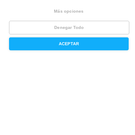
Opiniones
Más opciones
Denegar Todo
Otros servicios
ACEPTAR
Inmobiliaria
Hipoteca fija
Hipoteca variable
Hipoteca mixta
Herencias
Divorcios
Administración de fincas
Modelos de contrato de alquiler