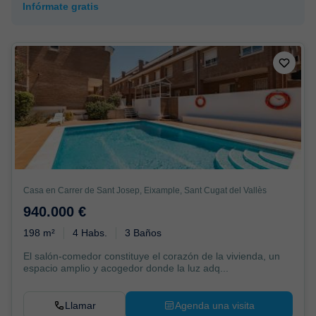
Infórmate gratis
Casa en Carrer de Sant Josep, Eixample, Sant Cugat del Vallès
940.000 €
198 m²
4 Habs.
3 Baños
El salón-comedor constituye el corazón de la vivienda, un
espacio amplio y acogedor donde la luz adq...
Llamar
Agenda una visita