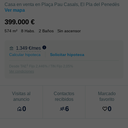
Casa en venta en Plaça Pau Casals, El Pla del Penedès
Ver mapa
399.000 €
574 m²
8 Habs.
2 Baños
Sin ascensor
1.349 €/mes
Calcular hipoteca
Solicitar hipoteca
1
Desde TAE
Fijo 2,446% / TIN Fijo 2,05%
Ver condiciones
Visitas al
Contactos
Marcado
anuncio
recibidos
favorito
0
6
0