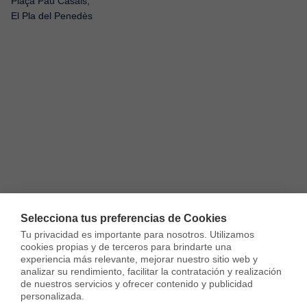
Plaça Pau Casals,
El Pla del Penedès
Selecciona tus preferencias de Cookies
Tu privacidad es importante para nosotros. Utilizamos 
cookies propias y de terceros para brindarte una 
experiencia más relevante, mejorar nuestro sitio web y 
analizar su rendimiento, facilitar la contratación y realización 
Otros inmuebles que te pueden interesar
de nuestros servicios y ofrecer contenido y publicidad 
personalizada.
