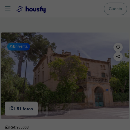
Cuenta
En venta
51 fotos
Ref: 985063