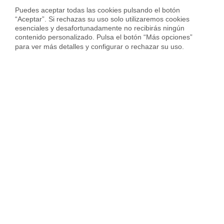
Puedes aceptar todas las cookies pulsando el botón 
Casas en venta en El Pla del Penedès
“Aceptar”. Si rechazas su uso solo utilizaremos cookies 
Viviendas en venta en El Pla del Penedès
esenciales y desafortunadamente no recibirás ningún 
contenido personalizado. Pulsa el botón “Más opciones” 
Casas en venta en Alella
para ver más detalles y configurar o rechazar su uso.
Casas en venta en Argençola
Casas en venta en Barcelona
Casas en venta en Bellprat
Casas en venta en Canet De Mar
Casas en venta en Castellbisbal
Casas en venta en Castelldefels
Casas en venta en Castellví De La Marca
Casas en venta en Cervelló
Casas en venta en Cubelles
Casas en venta en Font-Rubí