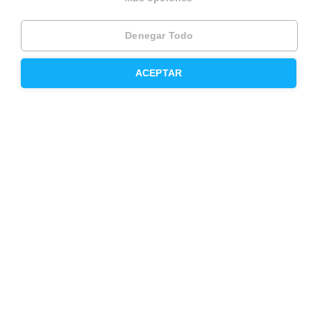
Denegar Todo
Otros servicios
ACEPTAR
Inmobiliaria
Hipoteca fija
Hipoteca variable
Hipoteca mixta
Herencias
Divorcios
Administración de fincas
Modelos de contrato de alquiler
Seguros