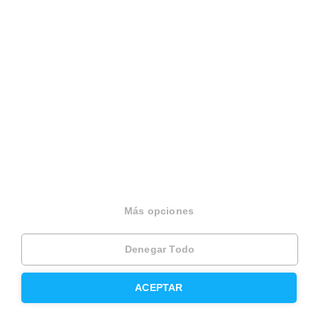
Català
Terminos y condiciones
Politica privacidad
Politica cookies
Gestionar cookies
Canal de denuncias
EINF 2024
Más opciones
© 2026 Housfy
Denegar Todo
Llamar
Agendar visita
ACEPTAR