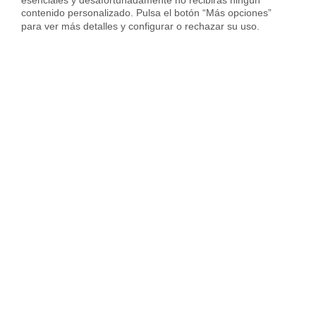
esenciales y desafortunadamente no recibirás ningún 
contenido personalizado. Pulsa el botón “Más opciones” 
para ver más detalles y configurar o rechazar su uso.
Otros inmuebles que te pueden interesar
Bajos en venta en Vilanova i la Geltrú
Casas en venta en Vilanova i la Geltrú
Dúplex en venta en Vilanova i la Geltrú
Locales en venta en Vilanova i la Geltrú
Pisos en venta en Vilanova i la Geltrú
Solares en venta en Vilanova i la Geltrú
Viviendas en venta en Vilanova i la Geltrú