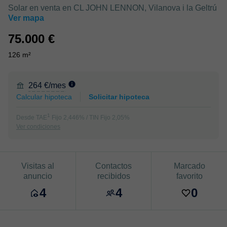
Solar en venta en CL JOHN LENNON, Vilanova i la Geltrú
Ver mapa
75.000 €
126 m²
264 €/mes
Calcular hipoteca
Solicitar hipoteca
1
Desde TAE
Fijo 2,446% / TIN Fijo 2,05%
Ver condiciones
Visitas al
Contactos
Marcado
anuncio
recibidos
favorito
4
4
0