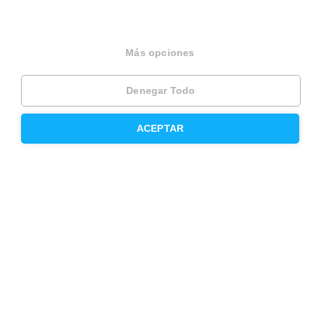
Hipoteca mixta
Herencias
Más opciones
Divorcios
Administración de fincas
Denegar Todo
Modelos de contrato de alquiler
ACEPTAR
Seguros
Servicios en tu ciudad
Vende tu piso en Barcelona
Vende tu piso en Madrid
Alquila tu vivienda en Barcelona