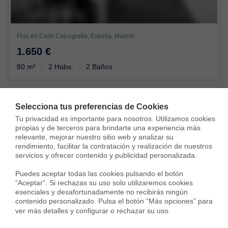
Piso en Calle Calcografía, Estrella, Madrid
1.650 €
80 m²
2 Habs.
2 Baños
Selecciona tus preferencias de Cookies
Tu privacidad es importante para nosotros. Utilizamos cookies 
propias y de terceros para brindarte una experiencia más 
relevante, mejorar nuestro sitio web y analizar su 
Housfy
Inmobiliarias
Alquiler viviendas
rendimiento, facilitar la contratación y realización de nuestros 
servicios y ofrecer contenido y publicidad personalizada.

Madrid
Madrid
Retiro
Estrella
Puedes aceptar todas las cookies pulsando el botón 
“Aceptar”. Si rechazas su uso solo utilizaremos cookies 
esenciales y desafortunadamente no recibirás ningún 
contenido personalizado. Pulsa el botón “Más opciones” para 
Viviendas en alquiler cerca de
ver más detalles y configurar o rechazar su uso.
Estrella