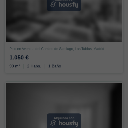
Piso en Avenida del Camino de Santiago, Las Tablas, Madrid
1.050 €
90 m²
2 Habs.
1 Baño
Alquilada con