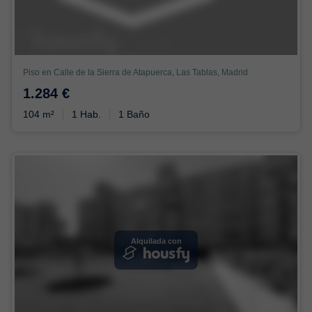
Piso en Calle de la Sierra de Atapuerca, Las Tablas, Madrid
1.284 €
104 m²
1 Hab.
1 Baño
Alquilada con