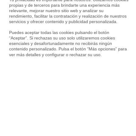
propias y de terceros para brindarte una experiencia más 
relevante, mejorar nuestro sitio web y analizar su 
Piso en Avenida del Camino de Santiago, Las Tablas, Madrid
rendimiento, facilitar la contratación y realización de nuestros 
1.400 €
servicios y ofrecer contenido y publicidad personalizada.

76 m²
3 Habs.
1 Baño
Puedes aceptar todas las cookies pulsando el botón 
“Aceptar”. Si rechazas su uso solo utilizaremos cookies 
esenciales y desafortunadamente no recibirás ningún 
contenido personalizado. Pulsa el botón “Más opciones” para 
ver más detalles y configurar o rechazar su uso.
Housfy
Inmobiliarias
Alquiler viviendas
Madrid
Madrid
Fuencarral
Las Tablas
Viviendas en alquiler cerca de Las
Tablas