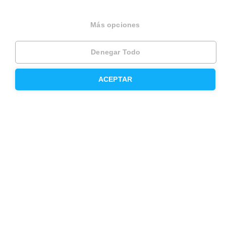
Divorcios
Más opciones
Administración de fincas
Modelos de contrato de alquiler
Denegar Todo
Seguros
ACEPTAR
Servicios en tu ciudad
Vende tu piso en Barcelona
Vende tu piso en Madrid
Alquila tu vivienda en Barcelona
Alquila tu vivienda en Madrid
Compra un piso en Barcelona